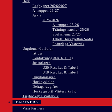
Herr
Lagbygget 2026/2027
A-truppen 26-27
Arkiv
2025/2026
A-truppen 25-26
Träningsmatcher 25/26
Spelschema 25/26
Tabell Hockeyettan Södra
Poängliga Västervik
Ungdomar/Juniorer
Istider
Kontaktuppgifter J-U Lag
Juniorlagen
U20 Resultat & Tabell
U18 Resultat & Tabell
Ungdomslagen
Hockeyskolan
Deltagaravgifter
Hockeyprofil Västerviks IK
Tjejhockey i Västervik
PARTNERS
Våra Partners