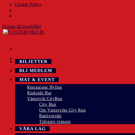
Cookie Policy
Hoppa till innehållet
BILJETTER
BLI MEDLEM
MAT & EVENT
Restaurang Hyllan
Rinkside Bar
Västervik CityRun
City Run
Om Västerviks City Run
Banöversikt
Tidigare vinnare
VÅRA LAG