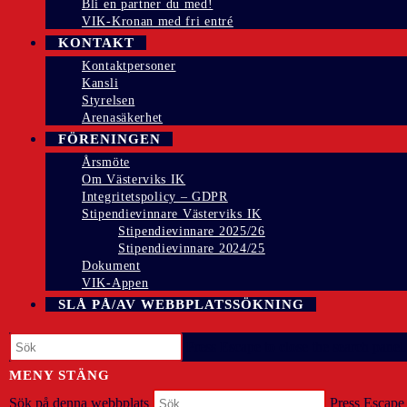
Bli en partner du med!
VIK-Kronan med fri entré
KONTAKT
Kontaktpersoner
Kansli
Styrelsen
Arenasäkerhet
FÖRENINGEN
Årsmöte
Om Västerviks IK
Integritetspolicy – GDPR
Stipendievinnare Västerviks IK
Stipendievinnare 2025/26
Stipendievinnare 2024/25
Dokument
VIK-Appen
SLÅ PÅ/AV WEBBPLATSSÖKNING
Press Escape to close the search panel.
MENY
STÄNG
Sök på denna webbplats
Press Escape 