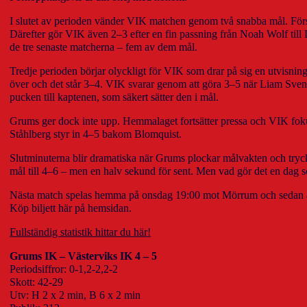
I slutet av perioden vänder VIK matchen genom två snabba mål. Först
Därefter gör VIK även 2–3 efter en fin passning från Noah Wolf till
de tre senaste matcherna – fem av dem mål.
Tredje perioden börjar olyckligt för VIK som drar på sig en utvisnin
över och det står 3–4. VIK svarar genom att göra 3–5 när Liam Svens
pucken till kaptenen, som säkert sätter den i mål.
Grums ger dock inte upp. Hemmalaget fortsätter pressa och VIK foku
Ståhlberg styr in 4–5 bakom Blomquist.
Slutminuterna blir dramatiska när Grums plockar målvakten och tryc
mål till 4–6 – men en halv sekund för sent. Men vad gör det en dag s
Nästa match spelas hemma på onsdag 19:00 mot Mörrum och sedan 
Köp biljett här på hemsidan.
Fullständig statistik hittar du här!
Grums IK – Västerviks IK 4 – 5
Periodsiffror: 0-1,2-2,2-2
Skott: 42-29
Utv: H 2 x 2 min, B 6 x 2 min