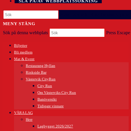
SLÅ PÅ/AV WEBBPLATSSÖKNING
Press Escape to close the search panel.
MENY
STÄNG
Sök på denna webbplats
Press Escape 
Biljetter
Bli medlem
Mat & Event
Restaurang Hyllan
Rinkside Bar
Västervik CityRun
City Run
Om Västerviks City Run
Banöversikt
Tidigare vinnare
VÅRA LAG
Herr
Lagbygget 2026/2027