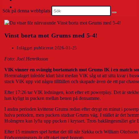
Sök på denna webbplats
Vinst borta mot Grums med 5-4!
Inlägget publicerat:
2026-01-25
Foto: Joel Henriksson
VIK vinner en svängig bortamatch mot Grums IK i en match som
Hemmalaget inledde klart bäst medan VIK såg ut att sitta kvar i buss
stack VIK upp vid några tillfällen och skapade även de ett par chanse
Efter 17:26 tar VIK ledningen, kort efter ett powerplay. Det är st
han kyligt in pucken mellan benen på densamme.
I andra perioden kvitterar Grums redan efter drygt en minut i powerplay
halva perioden, men pucken studsar Grums väg. I stället är det hemm
Holmgren kan lyfta upp pucken i krysset. Trots baklängesmålet gör Blom
Efter 15 minuters spel hettar det till när Sirkka och William Olofsson
Förhoppningsvis är allt okej med honom.