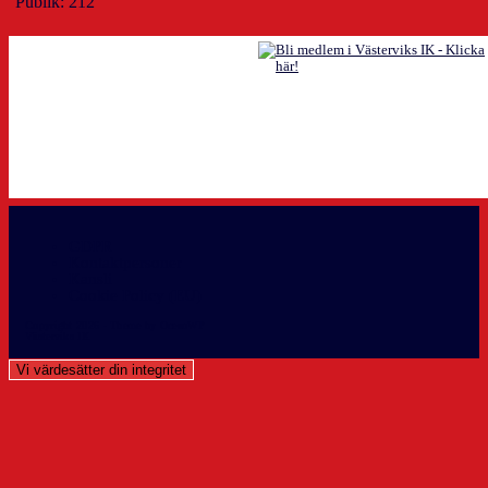
Publik: 212
GDPR
Kontaktpersoner
Kansli
Cookie Policy (EU)
Copyright 2026 - Theme by OceanWP
Västerviks IK info@vikhockey.
Vi värdesätter din integritet