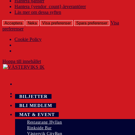
Hantera tjänster
Hantera {vendor_count}-leverantörer
Läs mer om dessa syften
Visa
Acceptera
Neka
Visa preferenser
Spara preferenser
preferenser
Cookie Policy
Hoppa till innehållet
BILJETTER
BLI MEDLEM
MAT & EVENT
Restaurang Hyllan
Rinkside Bar
Västervik CityRun