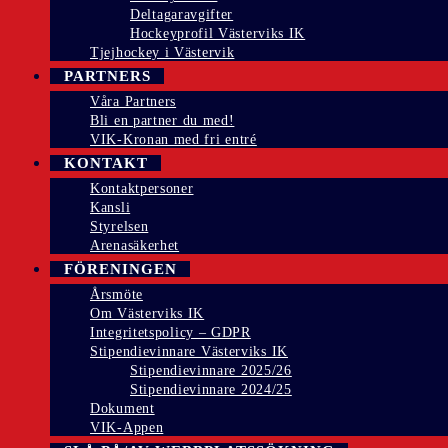
Deltagaravgifter
Hockeyprofil Västerviks IK
Tjejhockey i Västervik
PARTNERS
Våra Partners
Bli en partner du med!
VIK-Kronan med fri entré
KONTAKT
Kontaktpersoner
Kansli
Styrelsen
Arenasäkerhet
FÖRENINGEN
Årsmöte
Om Västerviks IK
Integritetspolicy – GDPR
Stipendievinnare Västerviks IK
Stipendievinnare 2025/26
Stipendievinnare 2024/25
Dokument
VIK-Appen