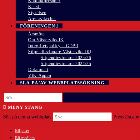
Kontaktpersoner
Kansli
Styrelsen
Arenasäkerhet
FÖRENINGEN
Årsmöte
Om Västerviks IK
Integritetspolicy – GDPR
Stipendievinnare Västerviks IK
Stipendievinnare 2025/26
Stipendievinnare 2024/25
Dokument
VIK-Appen
SLÅ PÅ/AV WEBBPLATSSÖKNING
Press Escape to close the search panel.
MENY
STÄNG
Sök på denna webbplats
Press Escape 
Biljetter
Bli medlem