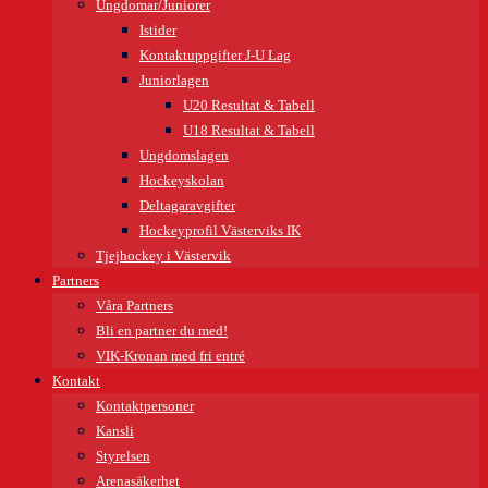
Ungdomar/Juniorer
Istider
Kontaktuppgifter J-U Lag
Juniorlagen
U20 Resultat & Tabell
U18 Resultat & Tabell
Ungdomslagen
Hockeyskolan
Deltagaravgifter
Hockeyprofil Västerviks IK
Tjejhockey i Västervik
Partners
Våra Partners
Bli en partner du med!
VIK-Kronan med fri entré
Kontakt
Kontaktpersoner
Kansli
Styrelsen
Arenasäkerhet