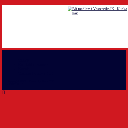
GDPR
Kontaktpersoner
Kansli
Cookie Policy (EU)
Copyright 2026 - Theme by OceanWP
Västerviks IK info@vikhockey.