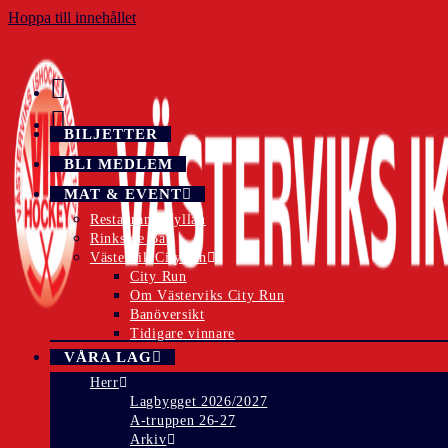
Hoppa till innehållet
BILJETTER
BLI MEDLEM
MAT & EVENT
Restaurang Hyllan
Rinkside Bar
Västervik CityRun
City Run
Om Västerviks City Run
Banöversikt
Tidigare vinnare
VÅRA LAG
Herr
Lagbygget 2026/2027
A-truppen 26-27
Arkiv