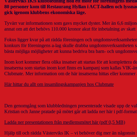
Västerviks IK:s klubbledning höll ett möte för föreningens m
80 personer kom till Restaurang Hyllan i ACT-hallen och lyss
gick igenom klubbens ekonomiska läge.
Tyvärr var informationen som gavs mycket dyster. Mer än 6,6 miljoner
annat om att det behövs 110.000 kronor akut för inbetalning av skatt
Fokus ligger kvar på att rädda föreningen och ungdomsverksamheten, 
konkurs för föreningens a-lag skulle drabba ungdomsverksamheten så hå
bästa möjliga möjligheter att kunna bedriva bra barn- och ungdomsv
Inom kort kommer flera olika insatser att startas för att komplettera
insatserna som startas inom kort finns en kampanj som kallas VIK-än
Clubmate. Mer information om de här insatserna hittas eller kommer att 
Här hittar du allt om insamlingskampanjen hos Clubmate
Den genomgång som klubbledningen presenterade visade upp de valmö
Kristian och Janne pratade på mötet går att ladda ner här i pdf-format
Ladda ner presentationen från medlemsmötet här (pdf 0,5 MB)
Hjälp till och rädda Västerviks IK – vi behöver dig mer än någonsin 