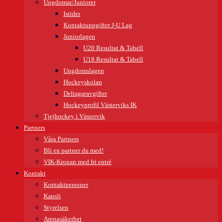
Ungdomar/Juniorer
Istider
Kontaktuppgifter J-U Lag
Juniorlagen
U20 Resultat & Tabell
U18 Resultat & Tabell
Ungdomslagen
Hockeyskolan
Deltagaravgifter
Hockeyprofil Västerviks IK
Tjejhockey i Västervik
Partners
Våra Partners
Bli en partner du med!
VIK-Kronan med fri entré
Kontakt
Kontaktpersoner
Kansli
Styrelsen
Arenasäkerhet