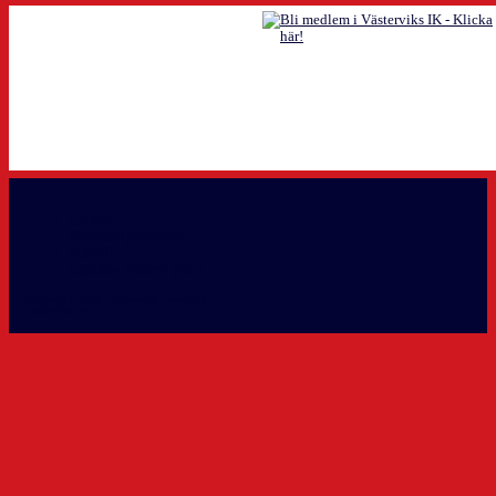
GDPR
Kontaktpersoner
Kansli
Cookie Policy (EU)
Copyright 2026 - Theme by OceanWP
Västerviks IK info@vikhockey.