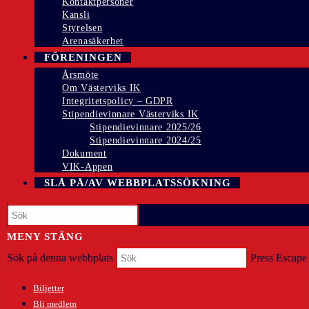
Kontaktpersoner
Kansli
Styrelsen
Arenasäkerhet
FÖRENINGEN
Årsmöte
Om Västerviks IK
Integritetspolicy – GDPR
Stipendievinnare Västerviks IK
Stipendievinnare 2025/26
Stipendievinnare 2024/25
Dokument
VIK-Appen
SLÅ PÅ/AV WEBBPLATSSÖKNING
Press Escape to close the search panel.
MENY
STÄNG
Sök på denna webbplats
Press Escape 
Biljetter
Bli medlem