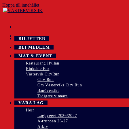
Hoppa till innehållet
BILJETTER
BLI MEDLEM
MAT & EVENT
Restaurang Hyllan
Rinkside Bar
Västervik CityRun
City Run
Om Västerviks City Run
Banöversikt
Tidigare vinnare
VÅRA LAG
Herr
Lagbygget 2026/2027
A-truppen 26-27
Arkiv