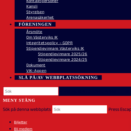
Kontaktpersoner
Kansli
Styrelsen
Arenasäkerhet
FÖRENINGEN
Årsmöte
Om Västerviks IK
Integritetspolicy – GDPR
Stipendievinnare Västerviks IK
Stipendievinnare 2025/26
Stipendievinnare 2024/25
Dokument
VIK-Appen
SLÅ PÅ/AV WEBBPLATSSÖKNING
Press Escape to close the search pane
MENY
STÄNG
Sök på denna webbplats
Press Escap
Biljetter
Bli medlem