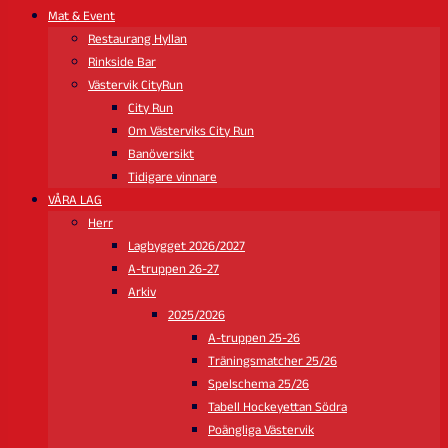
Mat & Event
Restaurang Hyllan
Rinkside Bar
Västervik CityRun
City Run
Om Västerviks City Run
Banöversikt
Tidigare vinnare
VÅRA LAG
Herr
Lagbygget 2026/2027
A-truppen 26-27
Arkiv
2025/2026
A-truppen 25-26
Träningsmatcher 25/26
Spelschema 25/26
Tabell Hockeyettan Södra
Poängliga Västervik