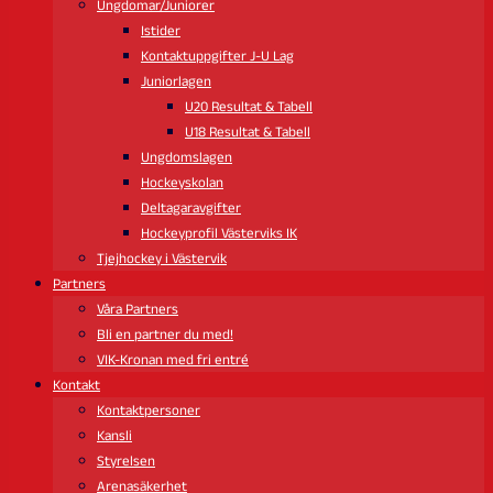
Ungdomar/Juniorer
Istider
Kontaktuppgifter J-U Lag
Juniorlagen
U20 Resultat & Tabell
U18 Resultat & Tabell
Ungdomslagen
Hockeyskolan
Deltagaravgifter
Hockeyprofil Västerviks IK
Tjejhockey i Västervik
Partners
Våra Partners
Bli en partner du med!
VIK-Kronan med fri entré
Kontakt
Kontaktpersoner
Kansli
Styrelsen
Arenasäkerhet