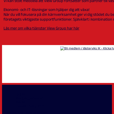
Vi kan stolt meddela att View Group fortsätter som partner till V
Ekonomi- och IT-lösningar som hjälper dig att växa!
När du vill fokusera på din kärnverksamhet ger vi dig stödet du be
företagets viktigaste supportfunktioner. Självklart i kombination m
Läs mer om vilka tjänster View Group har här
GDPR
Kontaktpersoner
Kansli
Cookie Policy (EU)
Copyright 2026 - Theme by OceanWP