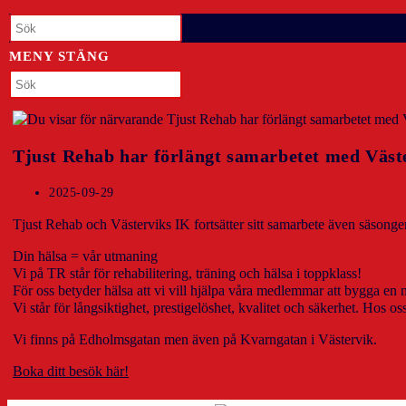
PÅ/AV
Press
Escape
WEBBPLATSSÖKNING
to
MENY
STÄNG
close
Sök
Press
the
på
Escape
search
denna
to
panel.
webbplats
close
the
Tjust Rehab har förlängt samarbetet med Väst
search
panel.
Inlägget
2025-09-29
publicerat:
Tjust Rehab och Västerviks IK fortsätter sitt samarbete även säsong
Din hälsa = vår utmaning
Vi på TR står för rehabilitering, träning och hälsa i toppklass!
För oss betyder hälsa att vi vill hjälpa våra medlemmar att bygga en ny
Vi står för långsiktighet, prestigelöshet, kvalitet och säkerhet. Hos 
Vi finns på Edholmsgatan men även på Kvarngatan i Västervik.
Boka ditt besök här!