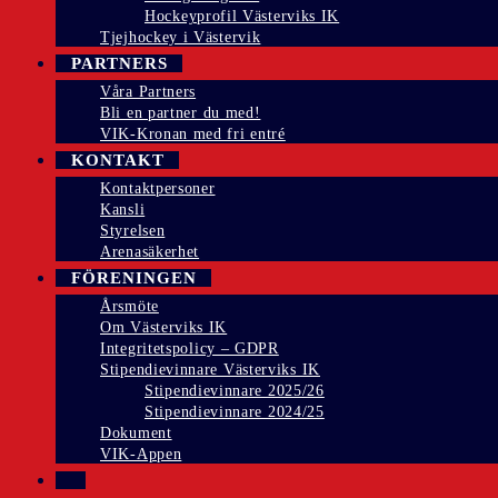
Hockeyprofil Västerviks IK
Tjejhockey i Västervik
PARTNERS
Våra Partners
Bli en partner du med!
VIK-Kronan med fri entré
KONTAKT
Kontaktpersoner
Kansli
Styrelsen
Arenasäkerhet
FÖRENINGEN
Årsmöte
Om Västerviks IK
Integritetspolicy – GDPR
Stipendievinnare Västerviks IK
Stipendievinnare 2025/26
Stipendievinnare 2024/25
Dokument
VIK-Appen
SLÅ