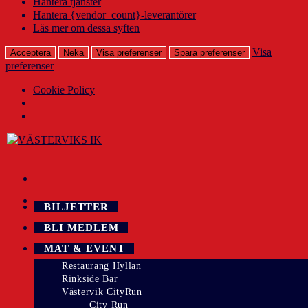
Hantera tjänster
Hantera {vendor_count}-leverantörer
Läs mer om dessa syften
Visa
Acceptera
Neka
Visa preferenser
Spara preferenser
preferenser
Cookie Policy
Hoppa
till
innehållet
BILJETTER
BLI MEDLEM
MAT & EVENT
Restaurang Hyllan
Rinkside Bar
Västervik CityRun
City Run