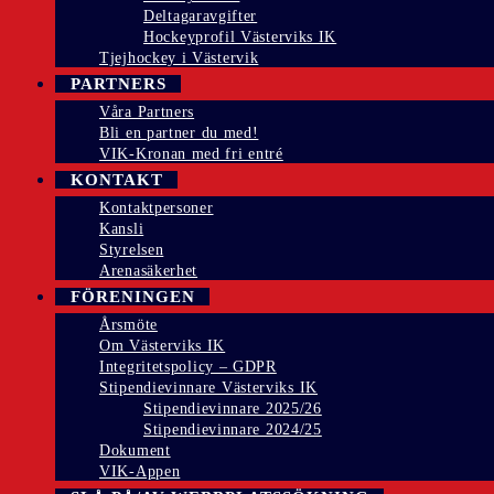
Deltagaravgifter
Hockeyprofil Västerviks IK
Tjejhockey i Västervik
PARTNERS
Våra Partners
Bli en partner du med!
VIK-Kronan med fri entré
KONTAKT
Kontaktpersoner
Kansli
Styrelsen
Arenasäkerhet
FÖRENINGEN
Årsmöte
Om Västerviks IK
Integritetspolicy – GDPR
Stipendievinnare Västerviks IK
Stipendievinnare 2025/26
Stipendievinnare 2024/25
Dokument
VIK-Appen