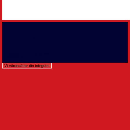
GDPR
Kontaktpersoner
Kansli
Cookie Policy (EU)
Copyright 2026 - Theme by OceanWP
Västerviks IK info@vikhockey.
Vi värdesätter din integritet