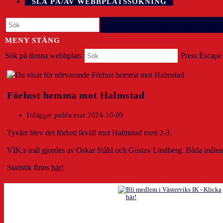
SLÅ PÅ/AV WEBBPLATSSÖKNING
Press Escape to close the search panel.
MENY
STÄNG
Sök på denna webbplats
Press Escape 
Förlust hemma mot Halmstad
Inlägget publicerat:
2024-10-09
Tyvärr blev det förlust ikväll mot Halmstad med 2-3.
VIK:s mål gjordes av Oskar Ståhl och Gustav Lindberg. Båda målen
Statistik finns
här!