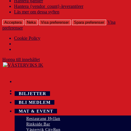
Hantera tjänster
Hantera {vendor_count}-leverantörer
Läs mer om dessa syften
Visa
Acceptera
Neka
Visa preferenser
Spara preferenser
preferenser
Cookie Policy
Hoppa till innehållet
BILJETTER
BLI MEDLEM
MAT & EVENT
Restaurang Hyllan
Rinkside Bar
Västervik CityRun