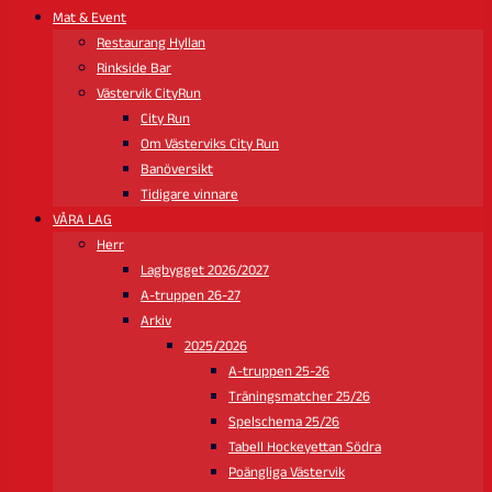
Mat & Event
Restaurang Hyllan
Rinkside Bar
Västervik CityRun
City Run
Om Västerviks City Run
Banöversikt
Tidigare vinnare
VÅRA LAG
Herr
Lagbygget 2026/2027
A-truppen 26-27
Arkiv
2025/2026
A-truppen 25-26
Träningsmatcher 25/26
Spelschema 25/26
Tabell Hockeyettan Södra
Poängliga Västervik