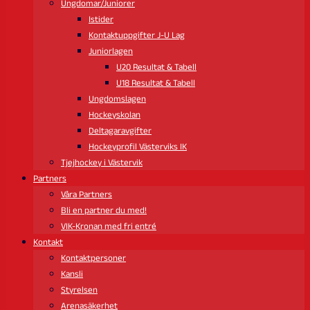
Ungdomar/Juniorer
Istider
Kontaktuppgifter J-U Lag
Juniorlagen
U20 Resultat & Tabell
U18 Resultat & Tabell
Ungdomslagen
Hockeyskolan
Deltagaravgifter
Hockeyprofil Västerviks IK
Tjejhockey i Västervik
Partners
Våra Partners
Bli en partner du med!
VIK-Kronan med fri entré
Kontakt
Kontaktpersoner
Kansli
Styrelsen
Arenasäkerhet