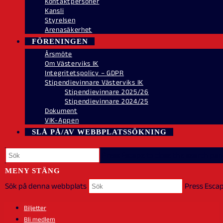
Kontaktpersoner
Kansli
Styrelsen
Arenasäkerhet
FÖRENINGEN
Årsmöte
Om Västerviks IK
Integritetspolicy – GDPR
Stipendievinnare Västerviks IK
Stipendievinnare 2025/26
Stipendievinnare 2024/25
Dokument
VIK-Appen
SLÅ PÅ/AV WEBBPLATSSÖKNING
Press Escape to close the search pane
MENY
STÄNG
Sök på denna webbplats
Press Escap
Biljetter
Bli medlem