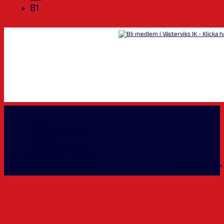
81
GDPR
Kontaktpersoner
Kansli
Cookie Policy (EU)
Copyright 2026 - Theme by OceanWP
Västerviks IK info@vikhockey.se 0490-