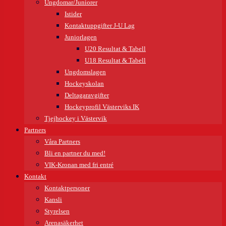
Ungdomar/Juniorer
Istider
Kontaktuppgifter J-U Lag
Juniorlagen
U20 Resultat & Tabell
U18 Resultat & Tabell
Ungdomslagen
Hockeyskolan
Deltagaravgifter
Hockeyprofil Västerviks IK
Tjejhockey i Västervik
Partners
Våra Partners
Bli en partner du med!
VIK-Kronan med fri entré
Kontakt
Kontaktpersoner
Kansli
Styrelsen
Arenasäkerhet