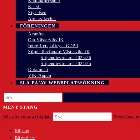
Kontaktpersoner
Kansli
Styrelsen
Arenasäkerhet
FÖRENINGEN
Årsmöte
Om Västerviks IK
Integritetspolicy – GDPR
Stipendievinnare Västerviks IK
Stipendievinnare 2025/26
Stipendievinnare 2024/25
Dokument
VIK-Appen
SLÅ PÅ/AV WEBBPLATSSÖKNING
Press Escape to close the search panel.
MENY
STÄNG
Sök på denna webbplats
Press Escape 
Biljetter
Bli medlem