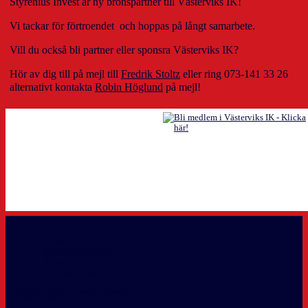
Styrenius Invest är ny bronspartner till Västerviks IK!
Vi tackar för förtroendet och hoppas på långt samarbete.
Vill du också bli partner eller sponsra Västerviks IK?
Hör av dig till på mejl till
Fredrik Stoltz
eller ring 073-141 33 26
alternativt kontakta
Robin Höglund
på mejl!
GDPR
Kontaktpersoner
Kansli
Cookie Policy (EU)
Copyright 2026 - Theme by OceanWP
Västerviks IK info@vikhockey.