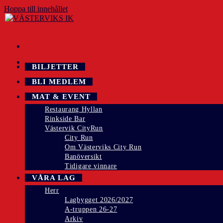
Hoppa till innehållet
BILJETTER
BLI MEDLEM
MAT & EVENT
Restaurang Hyllan
Rinkside Bar
Västervik CityRun
City Run
Om Västerviks City Run
Banöversikt
Tidigare vinnare
VÅRA LAG
Herr
Lagbygget 2026/2027
A-truppen 26-27
Arkiv