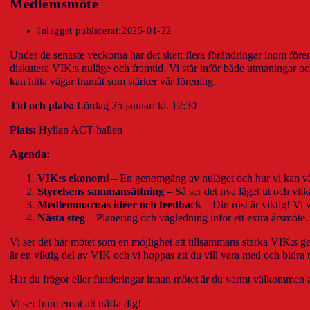
Medlemsmöte
Inlägget publicerat:
2025-01-22
Under de senaste veckorna har det skett flera förändringar inom fören
diskutera VIK:s nuläge och framtid. Vi står inför både utmaningar o
kan hitta vägar framåt som stärker vår förening.
Tid och plats:
Lördag 25 januari kl. 12:30
Plats:
Hyllan ACT-hallen
Agenda:
VIK:s ekonomi
– En genomgång av nuläget och hur vi kan vän
Styrelsens sammansättning
– Så ser det nya läget ut och vilka
Medlemmarnas idéer och feedback
– Din röst är viktig! Vi v
Nästa steg
– Planering och vägledning inför ett extra årsmöte.
Vi ser det här mötet som en möjlighet att tillsammans stärka VIK:s 
är en viktig del av VIK och vi hoppas att du vill vara med och bidra t
Har du frågor eller funderingar innan mötet är du varmt välkommen a
Vi ser fram emot att träffa dig!