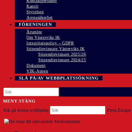
Kontaktpersoner
Kansli
Styrelsen
Arenasäkerhet
FÖRENINGEN
Årsmöte
Om Västerviks IK
Integritetspolicy – GDPR
Stipendievinnare Västerviks IK
Stipendievinnare 2025/26
Stipendievinnare 2024/25
Dokument
VIK-Appen
SLÅ PÅ/AV WEBBPLATSSÖKNING
Press Escape to close the search panel.
MENY
STÄNG
Sök på denna webbplats
Press Escape 