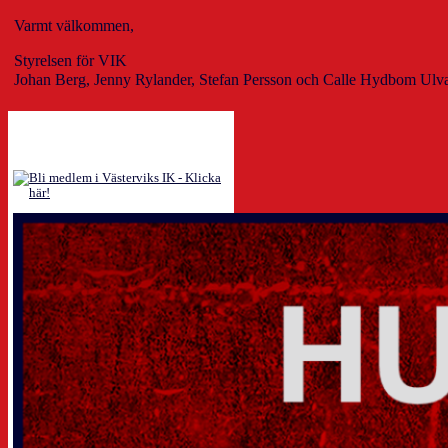
Varmt välkommen,
Styrelsen för VIK
Johan Berg, Jenny Rylander, Stefan Persson och Calle Hydbom Ulv