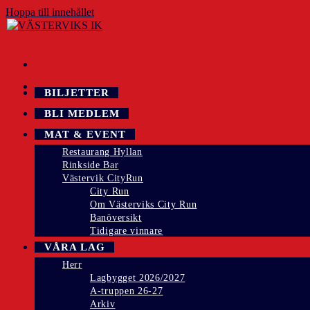
Hoppa till innehållet
BILJETTER
BLI MEDLEM
MAT & EVENT
Restaurang Hyllan
Rinkside Bar
Västervik CityRun
City Run
Om Västerviks City Run
Banöversikt
Tidigare vinnare
VÅRA LAG
Herr
Lagbygget 2026/2027
A-truppen 26-27
Arkiv