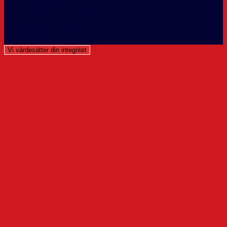
Kansli
Cookie Policy (EU)
Copyright 2026 - Theme by OceanWP
Västerviks IK info@vikhockey.
Vi värdesätter din integritet