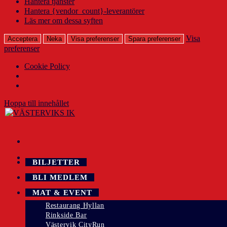
Hantera tjänster
Hantera {vendor_count}-leverantörer
Läs mer om dessa syften
Visa
Acceptera
Neka
Visa preferenser
Spara preferenser
preferenser
Cookie Policy
Hoppa till innehållet
BILJETTER
BLI MEDLEM
MAT & EVENT
Restaurang Hyllan
Rinkside Bar
Västervik CityRun