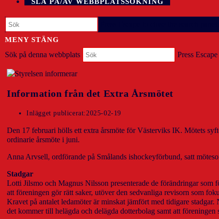
SLÅ PÅ/AV WEBBPLATSSÖKNING
Press Escape to close the search panel.
MENY
STÄNG
Sök på denna webbplats
Press Escape 
Information från det Extra Årsmötet
Inlägget publicerat:
2025-02-19
Den 17 februari hölls ett extra årsmöte för Västerviks IK. Mötets syfte
ordinarie årsmöte i juni.
Anna Arvsell, ordförande på Smålands ishockeyförbund, satt mötesord
Stadgar
Lotti Jilsmo och Magnus Nilsson presenterade de förändringar som före
att föreningen gör rätt saker, utöver den sedvanliga revisorn som fo
Kravet på antalet ledamöter är minskat jämfört med tidigare stadgar.
det kommer till helägda och delägda dotterbolag samt att föreningen