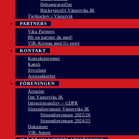
Deltagaravgifter
Hockeyprofil Västerviks IK
Tjejhockey i Västervik
PARTNERS
Våra Partners
Bli en partner du med!
VIK-Kronan med fri entré
KONTAKT
Kontaktpersoner
Kansli
Styrelsen
Arenasäkerhet
FÖRENINGEN
Årsmöte
Om Västerviks IK
Integritetspolicy – GDPR
Stipendievinnare Västerviks IK
Stipendievinnare 2025/26
Stipendievinnare 2024/25
Dokument
VIK-Appen