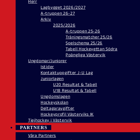
Herr
Lagbygget 2026/2027
A-truppen 26-27
Arkiv
2025/2026
A-truppen 25-26
Träningsmatcher 25/26
Spelschema 25/26
Tabell Hockeyettan Södra
Poängliga Västervik
Ungdomar/Juniorer
Istider
Kontaktuppgifter J-U Lag
Juniorlagen
U20 Resultat & Tabell
U18 Resultat & Tabell
Ungdomslagen
Hockeyskolan
Deltagaravgifter
Hockeyprofil Västerviks IK
Tjejhockey i Västervik
PARTNERS
Våra Partners