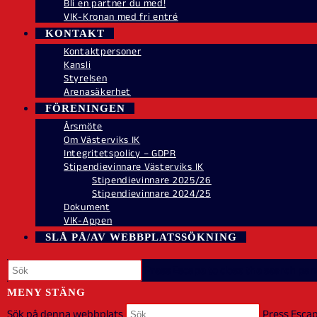
Bli en partner du med!
VIK-Kronan med fri entré
KONTAKT
Kontaktpersoner
Kansli
Styrelsen
Arenasäkerhet
FÖRENINGEN
Årsmöte
Om Västerviks IK
Integritetspolicy – GDPR
Stipendievinnare Västerviks IK
Stipendievinnare 2025/26
Stipendievinnare 2024/25
Dokument
VIK-Appen
SLÅ PÅ/AV WEBBPLATSSÖKNING
Press Escape to close the search pane
MENY
STÄNG
Sök på denna webbplats
Press Escap