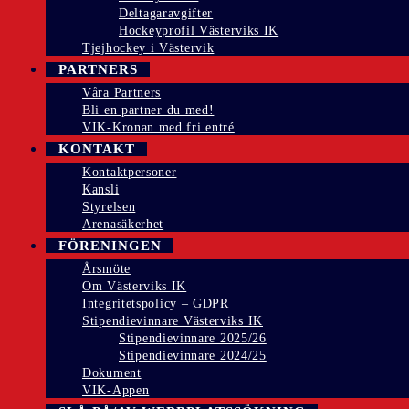
Deltagaravgifter
Hockeyprofil Västerviks IK
Tjejhockey i Västervik
PARTNERS
Våra Partners
Bli en partner du med!
VIK-Kronan med fri entré
KONTAKT
Kontaktpersoner
Kansli
Styrelsen
Arenasäkerhet
FÖRENINGEN
Årsmöte
Om Västerviks IK
Integritetspolicy – GDPR
Stipendievinnare Västerviks IK
Stipendievinnare 2025/26
Stipendievinnare 2024/25
Dokument
VIK-Appen