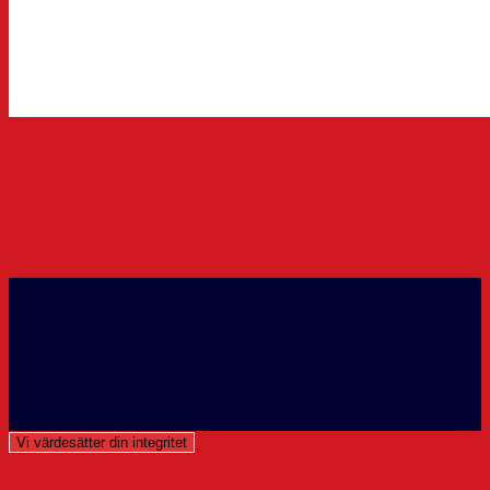
GDPR
Kontaktpersoner
Kansli
Cookie Policy (EU)
Copyright 2026 - Theme by OceanWP
Västerviks IK info@vikhockey.
Vi värdesätter din integritet