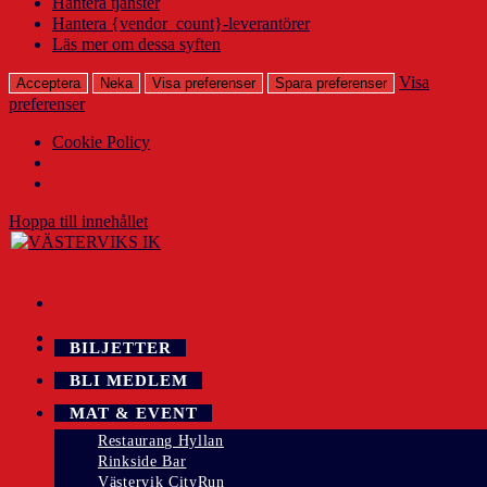
Hantera tjänster
Hantera {vendor_count}-leverantörer
Läs mer om dessa syften
Visa
Acceptera
Neka
Visa preferenser
Spara preferenser
preferenser
Cookie Policy
Hoppa till innehållet
BILJETTER
BLI MEDLEM
MAT & EVENT
Restaurang Hyllan
Rinkside Bar
Västervik CityRun