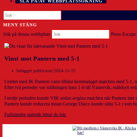
SLÅ PÅ/AV WEBBPLATSSÖKNING
Press Escape to close the search panel.
MENY
STÄNG
Sök på denna webbplats
Press Escape 
Vinst mot Pantern med 5-1
Inlägget publicerat:
2024-11-15
I mötet med IK Pantern vann tillslut hemmalaget matchen med 5-1, me
Efter två perioder var ställningen bara 1-0 till Västervik, målskytt 
I tredje perioden kunde VIK sedan avgöra matchen när Pantern inte 
Pantern kunde reducera innan George Diaco kunde sätta 5-1 i tom bu
Fullständig statistik hittar du här.