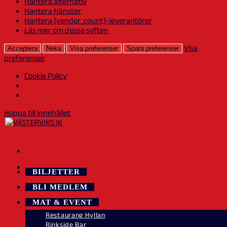
Hantera alternativ
Hantera tjänster
Hantera {vendor_count}-leverantörer
Läs mer om dessa syften
Visa
Acceptera
Neka
Visa preferenser
Spara preferenser
preferenser
Cookie Policy
Hoppa till innehållet
BILJETTER
BLI MEDLEM
MAT & EVENT
Restaurang Hyllan
Rinkside Bar