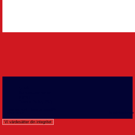
GDPR
Kontaktpersoner
Kansli
Cookie Policy (EU)
Copyright 2026 - Theme by OceanWP
Västerviks IK info@vikhockey.se 0490-
Vi värdesätter din integritet