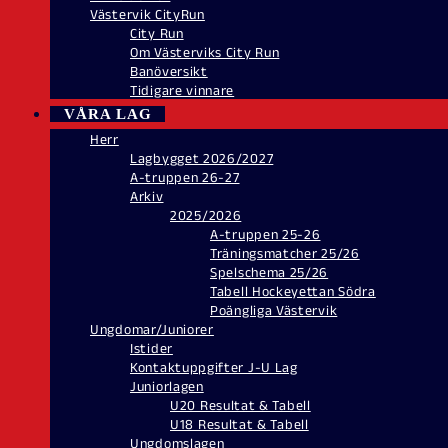
Västervik CityRun
City Run
Om Västerviks City Run
Banöversikt
Tidigare vinnare
VÅRA LAG
Herr
Lagbygget 2026/2027
A-truppen 26-27
Arkiv
2025/2026
A-truppen 25-26
Träningsmatcher 25/26
Spelschema 25/26
Tabell Hockeyettan Södra
Poängliga Västervik
Ungdomar/Juniorer
Istider
Kontaktuppgifter J-U Lag
Juniorlagen
U20 Resultat & Tabell
U18 Resultat & Tabell
Ungdomslagen