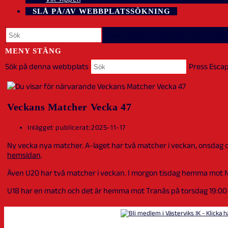
SLÅ PÅ/AV WEBBPLATSSÖKNING
Press Escape to close the search pane
MENY
STÄNG
Sök på denna webbplats
Press Escap
Veckans Matcher Vecka 47
Inlägget publicerat:
2025-11-17
Ny vecka nya matcher. A-laget har två matcher i veckan, onsdag 
hemsidan
.
Även U20 har två matcher i veckan. I morgon tisdag hemma mot Näs
U18 har en match och det är hemma mot Tranås på torsdag 19:00