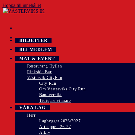
Hoppa till innehållet
BILJETTER
BLI MEDLEM
MAT & EVENT
Restaurang Hyllan
Rinkside Bar
Västervik CityRun
City Run
Om Västerviks City Run
Banöversikt
Tidigare vinnare
VÅRA LAG
Herr
Lagbygget 2026/2027
A-truppen 26-27
Arkiv