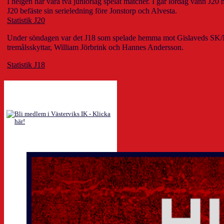
I helgen har våra två juniorlag spelat matcher. I går lördag vann 
J20 befäste sin serieledning före Jonstorp och Alvesta.
Statistik J20
Under söndagen var det J18 som spelade hemma mot Gislaveds SK/Ni
tremålsskyttar, William Jörbrink och Hannes Andersson.
Statistik J18