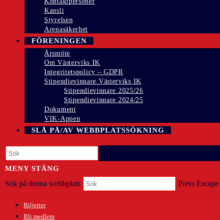
Kontaktpersoner
Kansli
Styrelsen
Arenasäkerhet
FÖRENINGEN
Årsmöte
Om Västerviks IK
Integritetspolicy – GDPR
Stipendievinnare Västerviks IK
Stipendievinnare 2025/26
Stipendievinnare 2024/25
Dokument
VIK-Appen
SLÅ PÅ/AV WEBBPLATSSÖKNING
Press Escape to close the search panel.
MENY
STÄNG
Sök på denna webbplats
Press Escape 
Biljetter
Bli medlem