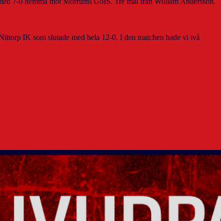
J20 med 7-0 hemma mot Mörrums GoIS. Tre mål från William Andersson.
ttorp IK som slutade med hela 12-0. I den matchen hade vi två