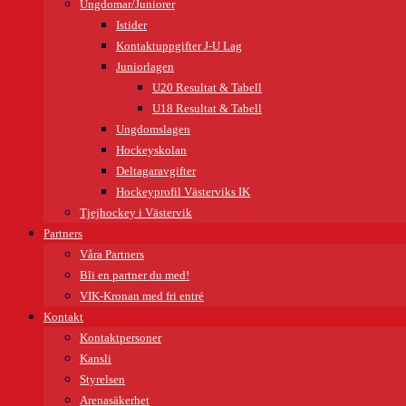
Ungdomar/Juniorer
Istider
Kontaktuppgifter J-U Lag
Juniorlagen
U20 Resultat & Tabell
U18 Resultat & Tabell
Ungdomslagen
Hockeyskolan
Deltagaravgifter
Hockeyprofil Västerviks IK
Tjejhockey i Västervik
Partners
Våra Partners
Bli en partner du med!
VIK-Kronan med fri entré
Kontakt
Kontaktpersoner
Kansli
Styrelsen
Arenasäkerhet