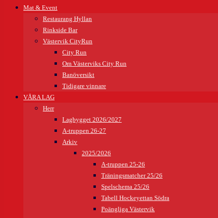
Mat & Event
Restaurang Hyllan
Rinkside Bar
Västervik CityRun
City Run
Om Västerviks City Run
Banöversikt
Tidigare vinnare
VÅRA LAG
Herr
Lagbygget 2026/2027
A-truppen 26-27
Arkiv
2025/2026
A-truppen 25-26
Träningsmatcher 25/26
Spelschema 25/26
Tabell Hockeyettan Södra
Poängliga Västervik