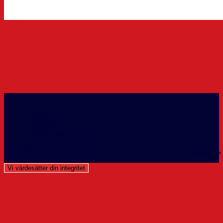
GDPR
Kontaktpersoner
Kansli
Cookie Policy (EU)
Copyright 2026 - Theme by OceanWP
Västerviks IK info@vikhockey.se 0490-
Vi värdesätter din integritet