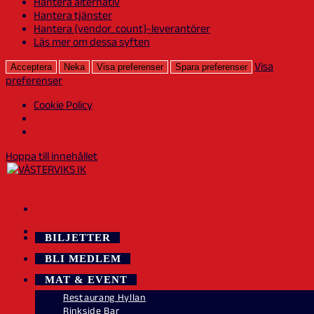
Hantera alternativ
Hantera tjänster
Hantera {vendor_count}-leverantörer
Läs mer om dessa syften
Visa
Acceptera
Neka
Visa preferenser
Spara preferenser
preferenser
Cookie Policy
Hoppa till innehållet
BILJETTER
BLI MEDLEM
MAT & EVENT
Restaurang Hyllan
Rinkside Bar