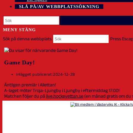
SLÅ PÅ/AV WEBBPLATSSÖKNING
Press Escape to close the search pane
MENY
STÄNG
Sök på denna webbplats
Press Escap
Game Day!
Inlägget publicerat:
2024-12-28
Äntligen premiär i Allettan!
A-laget möter Troja-Ljungby i Ljungby i eftermiddag 17:00!
Matchen följer du på
live.hockeyettan.se
(en månad gratis om du 