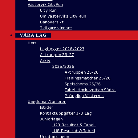
Västervik CityRun
City Run
Om Västerviks City Run
Banöversikt
Tidigare vinnare
VÅRA LAG
Herr
Lagbygget 2026/2027
A-truppen 26-27
Arkiv
2025/2026
A-truppen 25-26
Träningsmatcher 25/26
Spelschema 25/26
Tabell Hockeyettan Södra
Poängliga Västervik
Ungdomar/Juniorer
Istider
Kontaktuppgifter J-U Lag
Juniorlagen
U20 Resultat & Tabell
U18 Resultat & Tabell
Ungdomslagen