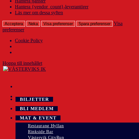
Hantera tjänster
Hantera {vendor_count}-leverantörer
Läs mer om dessa syften
Visa
Acceptera
Neka
Visa preferenser
Spara preferenser
preferenser
Cookie Policy
Hoppa till innehållet
BILJETTER
BLI MEDLEM
MAT & EVENT
Restaurang Hyllan
Rinkside Bar
Västervik CityRun