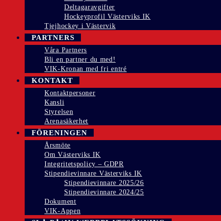
Deltagaravgifter
Hockeyprofil Västerviks IK
Tjejhockey i Västervik
PARTNERS
Våra Partners
Bli en partner du med!
VIK-Kronan med fri entré
KONTAKT
Kontaktpersoner
Kansli
Styrelsen
Arenasäkerhet
FÖRENINGEN
Årsmöte
Om Västerviks IK
Integritetspolicy – GDPR
Stipendievinnare Västerviks IK
Stipendievinnare 2025/26
Stipendievinnare 2024/25
Dokument
VIK-Appen