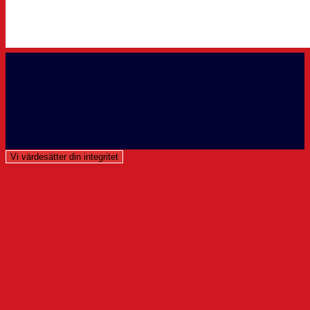
GDPR
Kontaktpersoner
Kansli
Cookie Policy (EU)
Copyright 2026 - Theme by OceanWP
Västerviks IK info@vikhockey.
Vi värdesätter din integritet