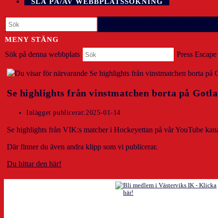
SLÅ PÅ/AV WEBBPLATSSÖKNING
Press Escape to close the search panel.
MENY
STÄNG
Sök på denna webbplats
Press Escape 
Se highlights från vinstmatchen borta på Gotl
Inlägget publicerat:
2025-01-14
Se highlights från VIK:s matcher i Hockeyettan på vår YouTube kana
Där finner du även andra klipp som vi publicerar.
Du hittar den här!