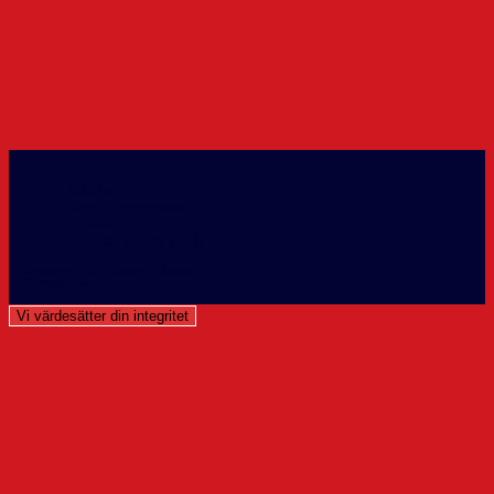
GDPR
Kontaktpersoner
Kansli
Cookie Policy (EU)
Copyright 2026 - Theme by OceanWP
Västerviks IK info@vikhockey.
Vi värdesätter din integritet