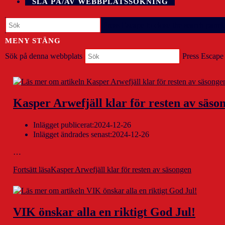
SLÅ PÅ/AV WEBBPLATSSÖKNING
Press Escape to close the search panel.
MENY
STÄNG
Sök på denna webbplats
Press Escape 
Kasper Arwefjäll klar för resten av säso
Inlägget publicerat:
2024-12-26
Inlägget ändrades senast:
2024-12-26
…
Fortsätt läsa
Kasper Arwefjäll klar för resten av säsongen
VIK önskar alla en riktigt God Jul!