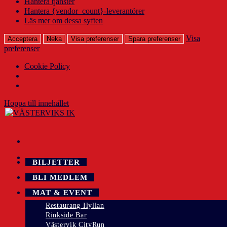
Hantera tjänster
Hantera {vendor_count}-leverantörer
Läs mer om dessa syften
Visa
Acceptera
Neka
Visa preferenser
Spara preferenser
preferenser
Cookie Policy
Hoppa till innehållet
BILJETTER
BLI MEDLEM
MAT & EVENT
Restaurang Hyllan
Rinkside Bar
Västervik CityRun