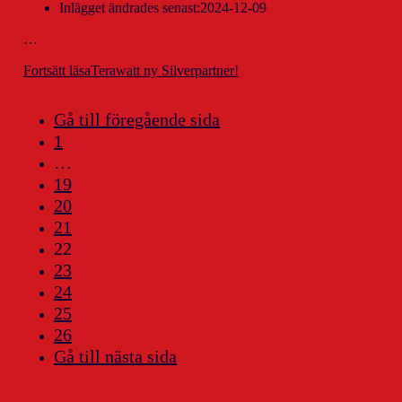
Inlägget ändrades senast:
2024-12-09
…
Fortsätt läsa
Terawatt ny Silverpartner!
Gå till föregående sida
1
…
19
20
21
22
23
24
25
26
Gå till nästa sida