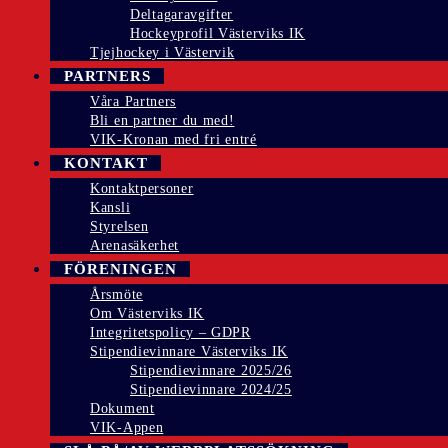
Deltagaravgifter
Hockeyprofil Västerviks IK
Tjejhockey i Västervik
PARTNERS
Våra Partners
Bli en partner du med!
VIK-Kronan med fri entré
KONTAKT
Kontaktpersoner
Kansli
Styrelsen
Arenasäkerhet
FÖRENINGEN
Årsmöte
Om Västerviks IK
Integritetspolicy – GDPR
Stipendievinnare Västerviks IK
Stipendievinnare 2025/26
Stipendievinnare 2024/25
Dokument
VIK-Appen