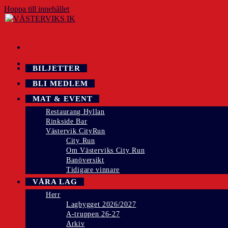
Hoppa till innehållet
BILJETTER
BLI MEDLEM
MAT & EVENT
Restaurang Hyllan
Rinkside Bar
Västervik CityRun
City Run
Om Västerviks City Run
Banöversikt
Tidigare vinnare
VÅRA LAG
Herr
Lagbygget 2026/2027
A-truppen 26-27
Arkiv