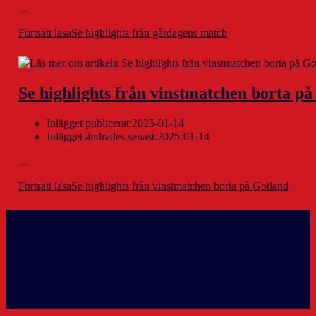
…
Fortsätt läsa
Se highlights från gårdagens match
Se highlights från vinstmatchen borta p
Inlägget publicerat:
2025-01-14
Inlägget ändrades senast:
2025-01-14
…
Fortsätt läsa
Se highlights från vinstmatchen borta på Gotland
GDPR
Kontaktpersoner
Kansli
Cookie Policy (EU)
Copyright 2026 - Theme by OceanWP
Västerviks IK info@vikhockey.