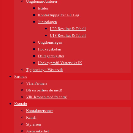
Ungdomar/Juniorer
Istider
Kontaktuppgifter J-U Lag
Juniorlagen
U20 Resultat & Tabell
U18 Resultat & Tabell
Ungdomslagen
Hockeyskolan
Deltagaravgifter
Hockeyprofil Västerviks IK
Tjejhockey i Västervik
Partners
Våra Partners
Bli en partner du med!
VIK-Kronan med fri entré
Kontakt
Kontaktpersoner
Kansli
Styrelsen
Arenasäkerhet