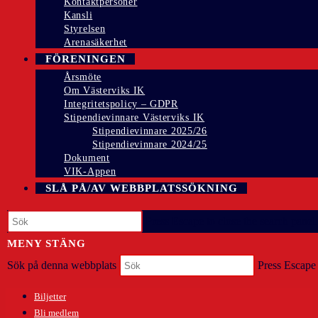
Kontaktpersoner
Kansli
Styrelsen
Arenasäkerhet
FÖRENINGEN
Årsmöte
Om Västerviks IK
Integritetspolicy – GDPR
Stipendievinnare Västerviks IK
Stipendievinnare 2025/26
Stipendievinnare 2024/25
Dokument
VIK-Appen
SLÅ PÅ/AV WEBBPLATSSÖKNING
Press Escape to close the search panel.
MENY
STÄNG
Sök på denna webbplats
Press Escape 
Biljetter
Bli medlem