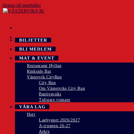
Hoppa till innehållet
BILJETTER
BLI MEDLEM
MAT & EVENT
Restaurang Hyllan
Rinkside Bar
Västervik CityRun
City Run
Om Västerviks City Run
Banöversikt
Tidigare vinnare
VÅRA LAG
Herr
Lagbygget 2026/2027
A-truppen 26-27
Arkiv