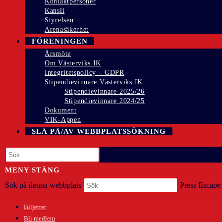
Kontaktpersoner
Kansli
Styrelsen
Arenasäkerhet
FÖRENINGEN
Årsmöte
Om Västerviks IK
Integritetspolicy – GDPR
Stipendievinnare Västerviks IK
Stipendievinnare 2025/26
Stipendievinnare 2024/25
Dokument
VIK-Appen
SLÅ PÅ/AV WEBBPLATSSÖKNING
Press Escape to close the search panel.
MENY
STÄNG
Sök på denna webbplats
Press Escape 
Biljetter
Bli medlem