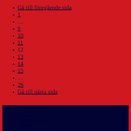
Gå till föregående sida
1
…
9
10
11
12
13
14
15
…
26
Gå till nästa sida
GDPR
Kontaktpersoner
Kansli
Cookie Policy (EU)