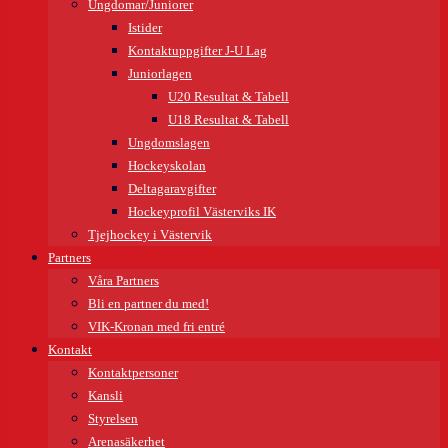
Ungdomar/Juniorer
Istider
Kontaktuppgifter J-U Lag
Juniorlagen
U20 Resultat & Tabell
U18 Resultat & Tabell
Ungdomslagen
Hockeyskolan
Deltagaravgifter
Hockeyprofil Västerviks IK
Tjejhockey i Västervik
Partners
Våra Partners
Bli en partner du med!
VIK-Kronan med fri entré
Kontakt
Kontaktpersoner
Kansli
Styrelsen
Arenasäkerhet